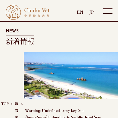
EN
JP
NEWS
新着情報
TOP
＞
新
＞
着
Warning
: Undefined array key 0 in
情
/home/vnn/chubuah.co.jp/public_html/wp-